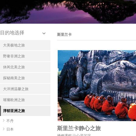
目的地选择
斯里兰卡
大美极地之旅
野奢非洲之旅
休闲北美之旅
探秘南美之旅
大洋洲温馨之旅
璀璨欧洲之旅
淳郁亚洲之旅
不丹
斯里兰卡静心之旅
日本
禅修课程,让心灵沉淀