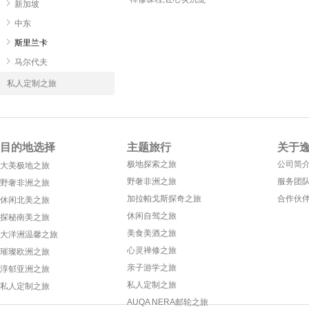
新加坡
中东
斯里兰卡
马尔代夫
私人定制之旅
目的地选择
主题旅行
关于
极地探索之旅
公司简
大美极地之旅
野奢非洲之旅
服务团
野奢非洲之旅
加拉帕戈斯探奇之旅
合作伙
休闲北美之旅
休闲自驾之旅
探秘南美之旅
美食美酒之旅
大洋洲温馨之旅
心灵禅修之旅
璀璨欧洲之旅
亲子游学之旅
淳郁亚洲之旅
私人定制之旅
私人定制之旅
AUQA NERA邮轮之旅