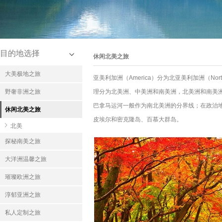
目的地选择
休闲北美之旅
大美极地之旅
亚美利加洲（America）分为北亚美利加洲（Nor
野奢非洲之旅
理分为北美洲、中美洲和南美洲，北美洲和南美洲
巴拿马运河一般作为南北美洲的分界线；在政治
休闲北美之旅
皮埃尔和密克隆岛、百慕大群岛。
北美
探秘南美之旅
大洋洲温馨之旅
璀璨欧洲之旅
淳郁亚洲之旅
私人定制之旅