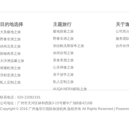
目的地选择
主题旅行
关于
极地探索之旅
公司简
大美极地之旅
野奢非洲之旅
服务团
野奢非洲之旅
加拉帕戈斯探奇之旅
合作伙
休闲北美之旅
休闲自驾之旅
探秘南美之旅
美食美酒之旅
大洋洲温馨之旅
心灵禅修之旅
璀璨欧洲之旅
亲子游学之旅
淳郁亚洲之旅
私人定制之旅
私人定制之旅
AUQA NERA邮轮之旅
联系电话：020-22082191
公司地址：广州市天河区林和西路3-15号耀中广场B座4216B
Copyright © 2016 广州逸菲行国际旅游机构 版权所有 All Rights Reserved |
Powere