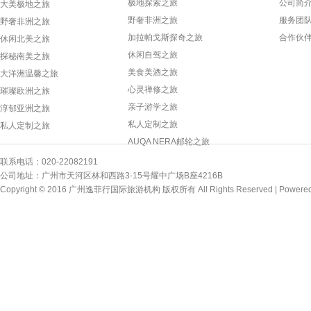
极地探索之旅
公司简
大美极地之旅
野奢非洲之旅
服务团
野奢非洲之旅
加拉帕戈斯探奇之旅
合作伙
休闲北美之旅
休闲自驾之旅
探秘南美之旅
美食美酒之旅
大洋洲温馨之旅
心灵禅修之旅
璀璨欧洲之旅
亲子游学之旅
淳郁亚洲之旅
私人定制之旅
私人定制之旅
AUQA NERA邮轮之旅
联系电话：020-22082191
公司地址：广州市天河区林和西路3-15号耀中广场B座4216B
Copyright © 2016 广州逸菲行国际旅游机构 版权所有 All Rights Reserved |
Powere