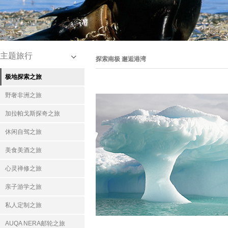
主题旅行
探索南极 邂逅港湾
极地探索之旅
野奢非洲之旅
加拉帕戈斯探奇之旅
休闲自驾之旅
美食美酒之旅
心灵禅修之旅
亲子游学之旅
私人定制之旅
AUQA NERA邮轮之旅