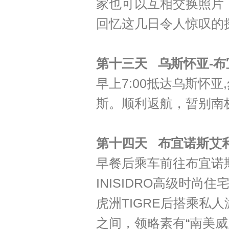
家也可以互相交换照片
回忆这几日令人惊叹的
第十三天 乌斯怀亚-
早上7:00抵达乌斯怀
斯。顺利返航，暂别南
第十四天 布宜诺斯艾
早餐后乘车前往布宜诺
INISIDRO高级时尚
虎洲TIGRE后搭乘私
之间，领略素有“南美威