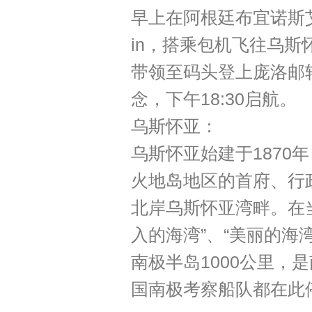
早上在阿根廷布宜诺斯艾利斯
in，搭乘包机飞往乌
带领至码头登上庞洛邮轮L
念，下午18:30启航。
乌斯怀亚：
乌斯怀亚始建于1870
火地岛地区的首府、行政中
北岸乌斯怀亚湾畔。在
入的海湾”、“美丽的海
南极半岛1000公里
国南极考察船队都在此