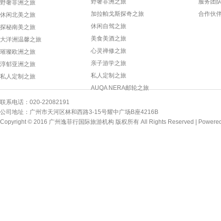
野奢非洲之旅
服务团
野奢非洲之旅
加拉帕戈斯探奇之旅
合作伙
休闲北美之旅
休闲自驾之旅
探秘南美之旅
美食美酒之旅
大洋洲温馨之旅
心灵禅修之旅
璀璨欧洲之旅
亲子游学之旅
淳郁亚洲之旅
私人定制之旅
私人定制之旅
AUQA NERA邮轮之旅
联系电话：020-22082191
公司地址：广州市天河区林和西路3-15号耀中广场B座4216B
Copyright © 2016 广州逸菲行国际旅游机构 版权所有 All Rights Reserved |
Powere