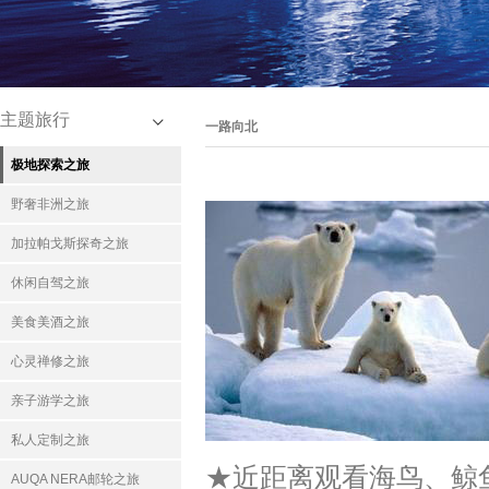
主题旅行
一路向北
极地探索之旅
野奢非洲之旅
加拉帕戈斯探奇之旅
休闲自驾之旅
美食美酒之旅
心灵禅修之旅
亲子游学之旅
私人定制之旅
★
近距离观看海鸟、鲸
AUQA NERA邮轮之旅