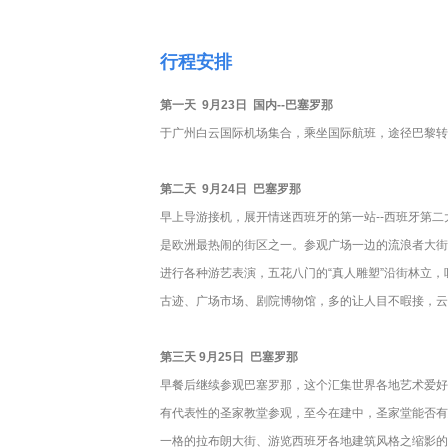
行程安排
第一天 9月23日 国内--巴塞罗那
于广州白云国际机场集合，乘坐国际航班，途径巴黎转
第二天 9月24日 巴塞罗那
早上导游接机，展开情迷西班牙的第一站--西班牙第二
是欧洲最热闹的街区之一。参观广场一边的流浪者大街
进行各种游艺表演，五花八门的“真人雕塑”沿街林立
古迹、广场市场、剧院博物馆，多的让人目不暇接，云
第三天 9月25日 巴塞罗那
早餐后继续参观巴塞罗那，这个汇集世界各地艺术爱好
有代表性的圣家教堂参观，至今在建中，圣家堂能否有
一格的拉布朗大街、游览西班牙各地建筑风格之缩影的