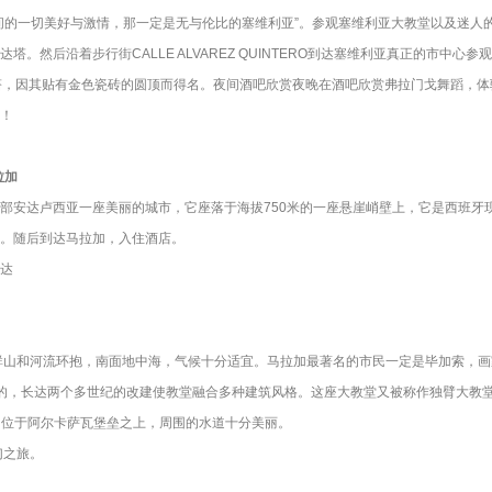
间的一切美好与激情，那一定是无与伦比的塞维利亚”。参观塞维利亚大教堂以及迷人
。然后沿着步行街CALLE ALVAREZ QUINTERO到达塞维利亚真正的市中
塔，因其贴有金色瓷砖的圆顶而得名。夜间酒吧欣赏夜晚在酒吧欣赏弗拉门戈舞蹈，
！
拉加
部安达卢西亚一座美丽的城市，它座落于海拔750米的一座悬崖峭壁上，它是西班牙现
。随后到达马拉加，入住酒店。
达
和河流环抱，南面地中海，气候十分适宜。马拉加最著名的市民一定是毕加索，画家对于家
上改建的，长达两个多世纪的改建使教堂融合多种建筑风格。这座大教堂又被称作独臂大
lfaro ，位于阿尔卡萨瓦堡垒之上，周围的水道十分美丽。
幻之旅。