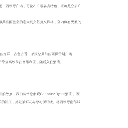
场，西班牙广场，哥伦布广场各具特色，堪称是众多广
极具富丽堂皇的意大利文艺复兴风格，宫内藏有无数的
欢乐的海洋。古色古香，邮政总局前的西贝雷斯广场
座。午餐后乘坐高铁前往塞维利亚，随后入住酒店。
我们将带您参观Gonzalez Byass酒庄， 西
个花园式的酒庄，处处被鲜花与绿树所环绕。将西班牙南部城