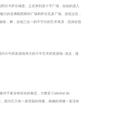
的阿尔卡萨尔城堡。之后来到圣十字广场，自由的进入
心参观魅力的圣弗朗西斯科广场和萨尔瓦多广场。游览过后，
体验歌，舞，吉他三合一的不可分的艺术表演，流淌在指
代斗牛的发源地伟大的斗牛艺术的发源地--龙达，漫
乡有浓浓的眷恋，大教堂 Catedral de
教堂，因为它只有一座背面的塔楼，南侧的塔楼一直没有