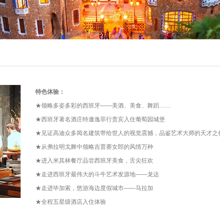
特色体验：
★
领略多姿多彩的西班牙——美酒、美食、舞蹈……
★
西班牙著名酒庄特邀逸菲行贵宾入住葡萄园城堡
★
见证高迪众多闻名建筑带给世人的视觉震撼，品鉴艺术大师的天才之
★
从弗拉明戈舞中领略吉普赛女郎的风情万种
★
进入米其林餐厅品尝西班牙美食，舌尖狂欢
★
走进西班牙最伟大的斗牛艺术发源地——龙达
★
走进毕加索，悠游海边度假城市——马拉加
★
全程五星级酒店入住体验