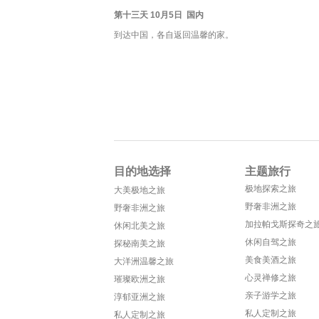
第十三天 10月5日 国内
到达中国，各自返回温馨的家。
目的地选择
主题旅行
极地探索之旅
大美极地之旅
野奢非洲之旅
野奢非洲之旅
加拉帕戈斯探奇之
休闲北美之旅
休闲自驾之旅
探秘南美之旅
美食美酒之旅
大洋洲温馨之旅
心灵禅修之旅
璀璨欧洲之旅
亲子游学之旅
淳郁亚洲之旅
私人定制之旅
私人定制之旅