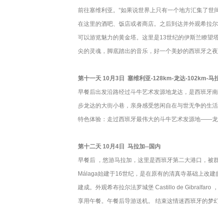
前往塞维利亚。“如果说世界上只有一个地方汇集了世
在这里的酒吧、饭店或者商店。之后到达并外观希拉尔达塔
可以游览魅力的黄金塔。这里是13世纪的伊斯兰瞭望
尖的灵魂，脚底踏出的音乐，好一个美妙的西班牙之夜
第十一天 10月3日 塞维利亚-128km-龙达-102km-马
早餐后出发沿路经过斗牛艺术发源地龙达，是西班牙南
步龙达的大街小巷，亲身感受悠闲自在与世无争的生活
特色体验：走过西班牙最伟大的斗牛艺术发源地——龙
第十二天 10月4日 马拉加--国内
早餐后 ，悠游马拉加，这里是西班牙第二大港口，被群山
Málaga始建于16世纪，是在原有的清真寺基础
建成。外观希布拉尔法罗城堡 Castillo de Gibra
享用午餐。午餐后导游送机。 结束这情迷西班牙的梦