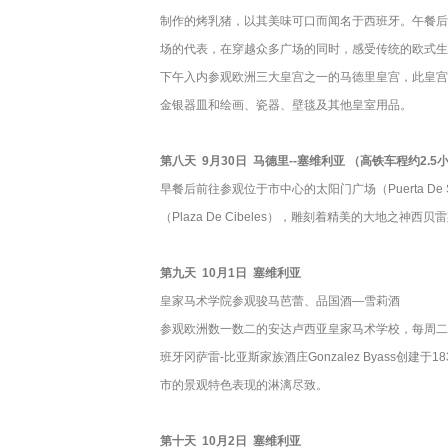
制作的烤乳猪，以其美味可口而闻名于西班牙。午餐后
场的代表，在穿越众多广场的同时，感受传统的欧式生
下午入内参观欧洲三大皇宫之一的马德里皇宫，此皇宫
金银器皿和绘画、瓷器、壁毯及其他皇室用品。
第八天 9月30日 马德里--塞维利亚 （高铁车程约2.5
早餐后前往参观位于市中心的太阳门广场（Puerta
（Plaza De Cibeles），雕刻着精美的大地之
第九天 10月1日 塞维利亚
皇家马术学院参观骏马芭蕾、品国酒—雪莉酒
参观欧洲数一数二的安达卢西亚皇家马术学校，每周二周四
班牙冈萨雷-比亚斯家族酒庄Gonzalez Byas
市的景观特色表现的淋漓尽致。
第十天 10月2日 塞维利亚