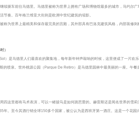
继续驱车前往马德里。马德里被称为世界上拥有广场和博物馆最多的城市，马约尔广
活节奏。百年格兰维亚大街则是欧洲中世纪建筑的缩影。
被称为世界上最精美和保存最完美的宫殿，其外部具有巴洛克建筑风格，内部装修则
小时）
 De Sol）是马德里人们最喜欢的聚集地，每年新年钟声敲响的时候，这里便成了一片
神西贝雷斯的喷泉。世外桃源公园（Parque De Retiro）是马德里园林中最美丽的一
这里都有马术表演，可以一睹骏马是如何跳芭蕾的。赫雷斯还是闻名世界的雪莉酒的故乡，
s创建于1835年。至今其酒行销全球150多个国家，被公认为是西班牙第一酒庄。这是一