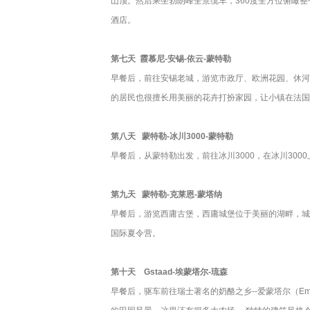
山顶。然后乘坐勃朗峰全景缆车，360度全方位俯瞰
酒店。
第七天
霞慕尼-安锡-依云-蒙特勒
早餐后，前往安锡老城，游览市政厅、欧洲花园、休河
的居民也很擅长用美丽的花卉打扮家园，让小镇在法国
第八天
蒙特勒-冰川3000-蒙特勒
早餐后，从蒙特勒出发，前往冰川3000，在冰川30
第九天
蒙特勒-克莱恩-蒙塔纳
早餐后，游览西庸古堡，西庸城堡位于美丽的湖畔，城
国际夏令营。
第十天
Gstaad-埃蒙塔尔-琉森
早餐后，驱车前往瑞士著名的奶酪之乡--爱蒙塔尔（Em