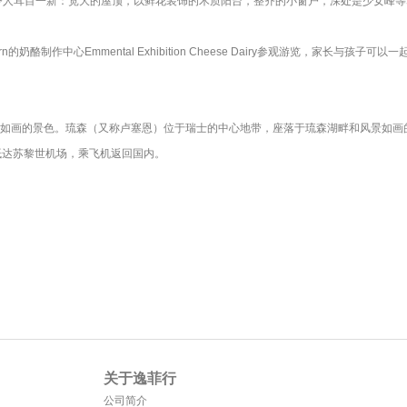
令人耳目一新：宽大的屋顶，以鲜花装饰的木质阳台，整齐的小窗户，深处是少女峰
的奶酪制作中心Emmental Exhibition Cheese Dairy参观游览，家长与孩
如画的景色。琉森（又称卢塞恩）位于瑞士的中心地带，座落于琉森湖畔和风景如画
抵达苏黎世机场，乘飞机返回国内。
关于逸菲行
公司简介