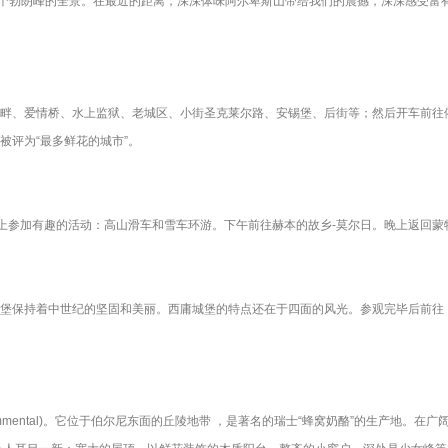
整个勃朗峰的全景。在最近的距离，深深体味阿尔卑斯山带给我们的震撼，深深感受富
畔、爱情桥、水上监狱、老城区、小街圣克莱尔路、安锡堡、后街等；然后开车前往
被评为“最多鲜花的城市”。
00上参加有趣的活动：高山滑车和雪车环游。下午前往赫本的故乡-莫尔日。晚上返回蒙
堡保持着中世纪的坚固和美丽。西庸城堡的特点还在于四面的风光。参观完毕后前往
mental)。它位于伯尔尼东面的丘陵地带 ，是著名的瑞士“蜂窝奶酪”的生产地。