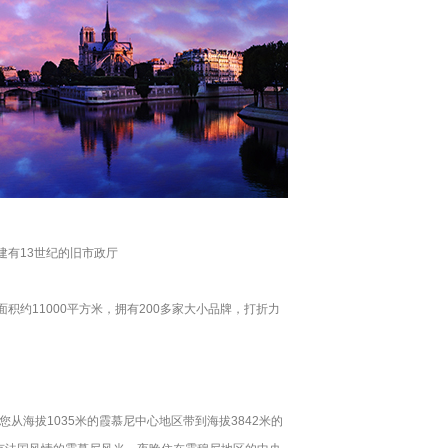
建有13世纪的旧市政厅
该中心占地面积约11000平方米，拥有200多家大小品牌，打折力
海拔1035米的霞慕尼中心地区带到海拔3842米的