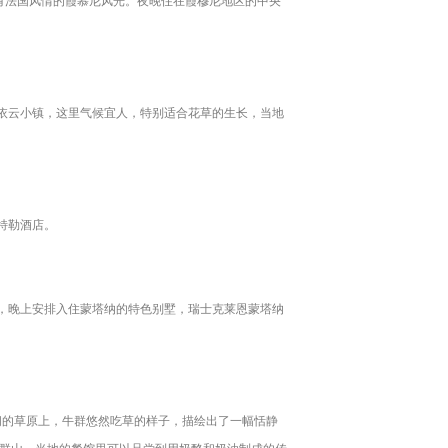
有法国风情的霞慕尼风光。夜晚住在霞穆尼地区的中央
依云小镇，这里气候宜人，特别适合花草的生长，当地
特勒酒店。
，晚上安排入住蒙塔纳的特色别墅，瑞士克莱恩蒙塔纳
在广阔的草原上，牛群悠然吃草的样子，描绘出了一幅恬静