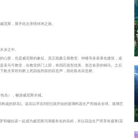
威尼斯，展开此次亲情休闲之旅。
水乡之中。
的心脏，也是威尼斯的象征。其
正面矗立着教堂、钟楼等多座著名建筑，成
是圣马可教堂，在教堂拱门上部，有四匹造型优美、形态各异的铜马。之后
下船夫常听到桥上死囚临刑前的叹息声，因此取名叹息桥。
岛（彩色岛），畅游威尼斯水城。
个岛屿构成的群岛)。该岛以早在8世纪就开始的玻璃料器生产而驰名全球。玻璃艺
托切罗和穆拉诺一起成为威尼斯泻湖最有名的岛屿，并以花边生产而享有盛誉(花