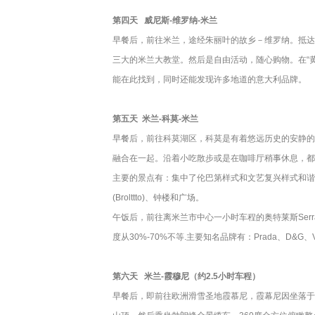
第四天
威尼斯-维罗纳-米兰
早餐后，前往米兰，途经朱丽叶的故乡－维罗纳。抵达
三大的米兰大教堂。然后是自由活动，随心购物。在“
能在此找到，同时还能发现许多地道的意大利品牌。
第五天
米兰-科莫-米兰
早餐后，前往科莫湖区，科莫是有着悠远历史的安静的
融合在一起。沿着小吃散步或是在咖啡厅稍事休息，都
主要的景点有：集中了伦巴第样式和文艺复兴样式和谐
(Brolttto)、钟楼和广场。
午饭后，前往离米兰市中心一小时车程的奥特莱斯Serravalle
度从30%-70%不等.主要知名品牌有：Prada、D&G、Versac
第六天
米兰-霞穆尼（约2.5小时车程）
早餐后，即前往欧洲滑雪圣地霞慕尼，霞幕尼因坐落于欧