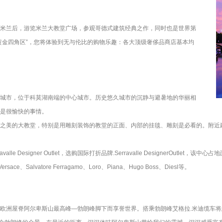
米兰后，游览米兰大教堂广场，参观哥德式建筑经典之作，同时也是世界第
黄金四角区”，您将体验到无与伦比的购物乐趣：各大顶级奢侈品商店基本均
城市，位于科莫湖南端的中心城市。历史悠久城市的沉静与避暑地的华丽相
是很愉快的事情。
之美的大教堂，特别是用雕
刻装饰的教堂的正面、内部的挂毯、雕刻是必看的。附近
 Designer Outlet，选购国际打折品牌.Serravalle DesignerOutlet，
e、Salvatore Ferragamo、Loro、Piana、Hugo Boss、Diesl等。
洲屋脊阿尔卑斯山最高峰—勃朗峰脚下而享誉世界。搭乘勃朗峰艾格拉.米迪缆车将您从