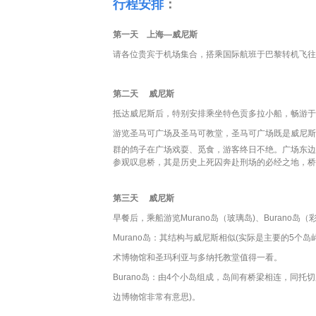
行程安排
：
第一天 上海—威尼斯
请各位贵宾于机场集合，搭乘国际航班于巴黎转机飞往
第二天 威尼斯
抵达威尼斯后，特别安排乘坐特色贡多拉小船，畅游于
游览圣马可广场及圣马可教堂，圣马可广场既是威尼斯
群的鸽子在广场戏耍、觅食，游客终日不绝。
广场东边
参观叹息桥，其是历史上死囚奔赴刑场的必经之地，桥
第三天
威尼斯
早餐后，乘船游览Murano岛（玻璃岛)、Burano
Murano岛：其结构与威尼斯相似(实际是主要的5
术博物馆和圣玛利亚与多纳托教堂值得一看。
Burano岛：由4个小岛组成，岛间有桥梁相连，同
边博物馆非常有意思)。