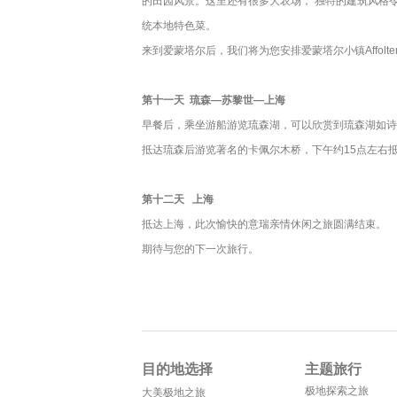
的田园风景。这里还有很多大农场， 独特的建筑风格
统本地特色菜。
来到爱蒙塔尔后，我们将为您安排爱蒙塔尔小镇Affoltern
第十一天
琉森—苏黎世—上海
早餐后，乘坐游船游览琉森湖，可以欣赏到琉森湖如诗
抵达琉森后游览著名的卡佩尔木桥，下午约15点左右
第十二天 上海
抵达上海，此次愉快的意瑞亲情休闲之旅圆满结束。
期待与您的下一次旅行。
目的地选择
主题旅行
极地探索之旅
大美极地之旅