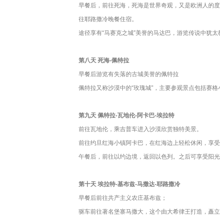
早餐后，前往死海，死海是世界奇观，又是欧洲人的度
往耶路撒冷晚餐住宿。
途径享有“马赛克之城”美誉的马达巴，游览传说中犹太
第八天
死海-佩特拉
早餐后游览有失落的古城美誉的佩特拉
佩特拉又称沙漠中的“玫瑰城”，主要参观景点包括赛
第九天
佩特拉-瓦地伦-阿卡巴-埃拉特
前往瓦地伦，乘吉普车进入沙漠欣赏独特美景。
前往约旦红海小镇阿卡巴，在红海边上轻松休闲，享受
午餐后，前往以约边境，返回以色列。之后可享受阳光
第十天 埃拉特-基布兹-马撒达-耶路撒冷
早餐后前往共产主义农庄基布兹；
驱车前往著名堡寨马撒大，这个由大希律王打造，矗立