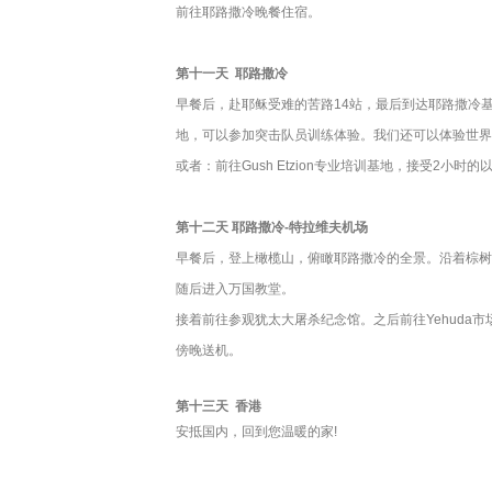
前往耶路撒冷晚餐住宿。
第十一天 耶路撒冷
早餐后，赴耶稣受难的苦路14站，最后到达耶路撒冷基
地，可以参加突击队员训练体验。我们还可以体验世界
或者：前往Gush Etzion专业培训基地，接受
第十二天 耶路撒冷-特拉维夫机场
早餐后，登上橄榄山，俯瞰耶路撒冷的全景。沿着棕树
随后进入万国教堂。
接着前往参观犹太大屠杀纪念馆。之后前往Yehuda
傍晚送机。
第十三天 香港
安抵国内，回到您温暖的家!