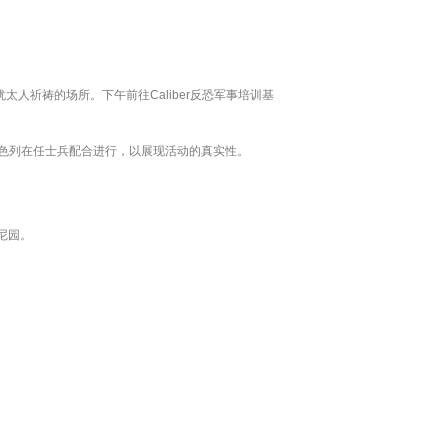
人祈祷的场所。下午前往Caliber反恐军事培训基
请以色列在任士兵配合进行，以展现活动的真实性。
尼园。