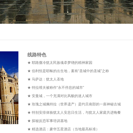
线路特色
★ 耶路撒冷犹太民族魂牵梦绕的精神家园
★ 伯利恒是耶稣的出生地，素有“圣城中的圣城”之称
★ 马萨达：犹太人圣地
★ 特拉维夫被称作“永不停息的城市”
★ 安曼城，一个充满对比风貌的迷人城市
★ 玫瑰之城佩特拉（世界遗产）是约旦南部的一座神秘古城
★ 特别安排体验犹太人安息日生活，与犹太人家庭共进晚餐
★ 探秘反恐军事培训基地
★ 精选酒店：豪华五星酒店（当地最高标准）