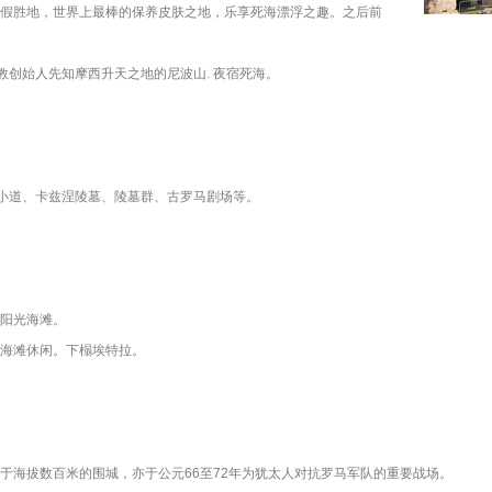
假胜地，世界上最棒的保养皮肤之地，乐享死海漂浮之趣。之后前
教创始人先知摩西升天之地的尼波山. 夜宿死海。
格小道、卡兹涅陵墓、陵墓群、古罗马剧场等。
阳光海滩。
海滩休闲。下榻埃特拉。
于海拔数百米的围城，亦于公元66至72年为犹太人对抗罗马军队的重要战场。