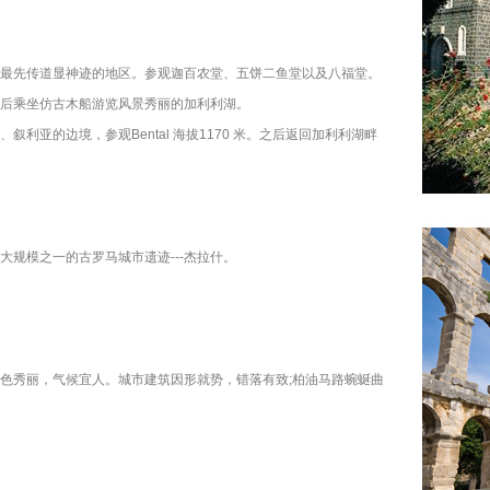
最先传道显神迹的地区。参观迦百农堂、五饼二鱼堂以及八福堂。
后乘坐仿古木船游览风景秀丽的加利利湖。
利亚的边境，参观Bental 海拔1170 米。之后返回加利利湖畔
规模之一的古罗马城市遗迹---杰拉什。
色秀丽，气候宜人。城市建筑因形就势，错落有致;柏油马路蜿蜒曲