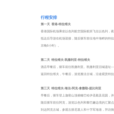
行程安排
第一天 香港-特拉维夫
香港国际机场乘坐以色列航空国际航班飞往以色列，夜
抵达后导游在机场迎接，随后驱车前往地中海畔的特拉
京晚6小时）。
第二天
特拉维夫-凯撒利亚-特拉维夫
酒店早餐后，驱车前往凯撒利亚。凯撒利亚旧城遗址-
返回特拉维夫，午餐后，游览雅法古城，沿途观赏特拉
第三天
特拉维夫-海法-阿克-拿撒勒-提比利亚
早餐后，驱车登上迦密山顶俯瞰巴哈伊圣殿及花园，并
随后驱车前往阿克，游览以色列和黎巴嫩边境的汇聚点Rosh 
到达阿克古城，参观古腓尼基人和十字军海港，拜访骑