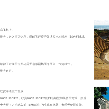
宿飞机上。
维夫，送入酒店休息，缓解飞行疲劳并适应当地时差（以色列比北
--希律王时期的古罗马露天扇形剧场面海而立，气势雄伟，
维夫市容。
欣赏海法城市全景。
Hanikra，欣赏Rosh Hanikra的白色峭壁和美丽的海滩。然后
士大厅；之后驱车前往耶稣成长的小镇拿撒勒，参观天使报喜堂。