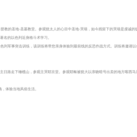
督教的圣地-圣墓教堂。参观犹太人的心目中圣地-哭墙，如今残留下的哭墙是虔诚的犹太
著名的以色列近身格斗术学习。
2小时的以色列军事突击训练，该训练将带您亲身体验到最前线的反恐作战方式。训练将邀
主日路走下橄榄山，参观主哭耶京堂。参观耶稣被犹大以亲吻暗号出卖的地方喀西马
市场，体验当地风俗生活。