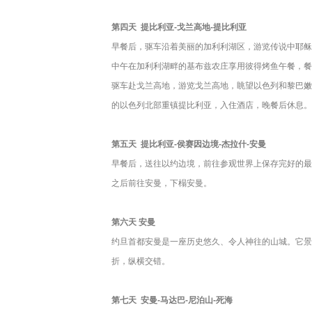
第四天
提比利亚-戈兰高地-提比利亚
早餐后，驱车沿着美丽的加利利湖区，游览传说中耶稣
中午在加利利湖畔的基布兹农庄享用彼得烤鱼午餐，餐
驱车赴戈兰高地，游览戈兰高地，眺望以色列和黎巴嫩、叙
的以色列北部重镇提比利亚，入住酒店，晚餐后休息。
第五天
提比利亚-侯赛因边境-杰拉什-安曼
早餐后，送往以约边境，前往参观世界上保存完好的最大
之后前往安曼，下榻安曼。
第六天
安曼
约旦首都安曼是一座历史悠久、令人神往的山城。它景
折，纵横交错。
第七天
安曼-马达巴-尼泊山-死海